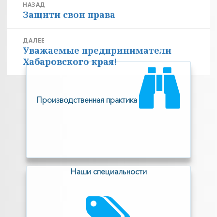
Навигация
НАЗАД
Защити свои права
по
Предыдущая
запись:
записям
ДАЛЕЕ
Уважаемые предприниматели
Следующая
Хабаровского края!
запись:
Производственная практика
Наши специальности