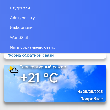
Студентам
Абитуриенту
Информация
WorldSkills
Мы в социальных сетях
Форма обратной связи
Температурный режим
+21 °C
На 08/08/2026
Подробнее