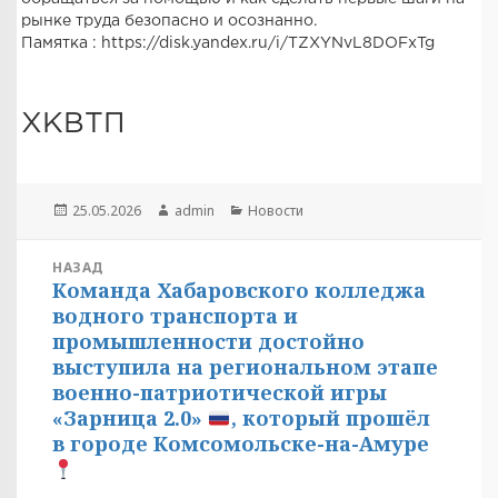
рынке труда безопасно и осознанно.
Памятка : https://disk.yandex.ru/i/TZXYNvL8DOFxTg
ХКВТП
Опубликовано
Автор
Рубрики
25.05.2026
admin
Новости
Навигация
НАЗАД
Команда Хабаровского колледжа
по
Предыдущая
водного транспорта и
запись:
записям
промышленности достойно
выступила на региональном этапе
военно-патриотической игры
«Зарница 2.0»
, который прошёл
в городе Комсомольске-на-Амуре