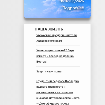
На 07/08/2026
Подробнее
НАША ЖИЗНЬ
Уважаемые предприниматели
Хабаровского края!
Хочешь приключений? Бери
камеру и вперёд на Дальний
Восток!
Защити свои права
Студенты и педагоги Колледжа
водного транспорта и
промышленности посетили
знаковое патриотическое место
— Дом офицеров города