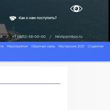
Как к нам поступить?
ая, 8 / +7 (4212) 58-00-00 / hkvtp@inbox.ru
ти
Мероприятия
Обратная связь
Мастерские 2021
Студентам