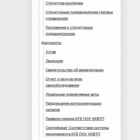
Структура колледжа
Структурные подразделения (органы
управления)
Положения о структурных
подразделениях
Документы
Устав
Лицензия
Свидетельство об аккредитации
Отчет о результатах
самообследования
Локальные нормативные акты
Предписания контролирующих
органов
Правила приема КГБ ПОУ ХКВТП
Сертификат Соответствия системы
менеджмента КГБ ПОУ ХКВТП