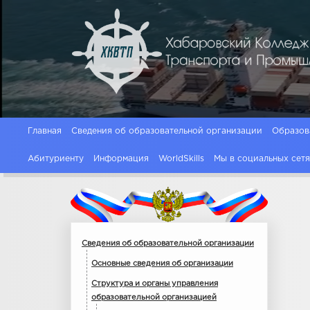
Главная
Сведения об образовательной организации
Образов
Абитуриенту
Информация
WorldSkills
Мы в социальных сет
Сведения об образовательной организации
Основные сведения об организации
Структура и органы управления
образовательной организацией