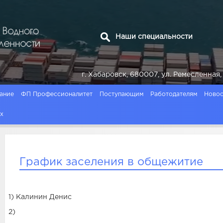
Наши специальности
г. Хабаровск, 680007, ул. Ремесленн
ание
ФП Профессионалитет
Поступающим
Работодателям
Новос
ях
График заселения в общежитие
1) Калинин Денис
2)