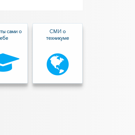
ты сами о
СМИ о
себе
техникуме