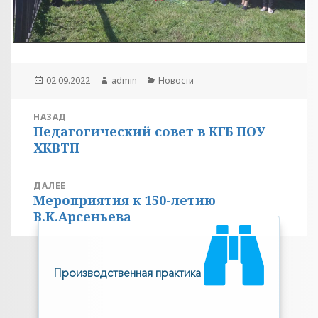
Опубликовано
Автор
Рубрики
02.09.2022
admin
Новости
Навигация
НАЗАД
Педагогический совет в КГБ ПОУ
по
Предыдущая
ХКВТП
запись:
записям
ДАЛЕЕ
Мероприятия к 150-летию
Следующая
В.К.Арсеньева
запись:
Производственная практика