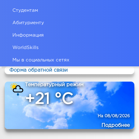
Студентам
Абитуриенту
Информация
WorldSkills
Мы в социальных сетях
Форма обратной связи
Температурный режим
+21 °C
На 08/08/2026
Подробнее