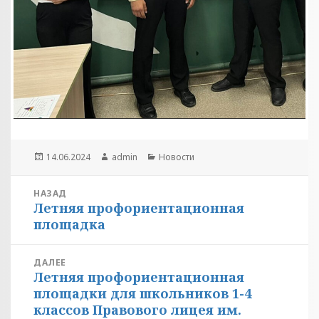
Опубликовано
Автор
Рубрики
14.06.2024
admin
Новости
Навигация
НАЗАД
Летняя профориентационная
по
Предыдущая
площадка
запись:
записям
ДАЛЕЕ
Летняя профориентационная
Следующая
площадки для школьников 1-4
запись:
классов Правового лицея им.