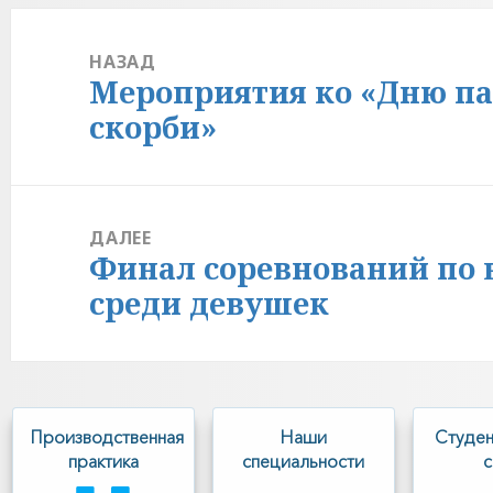
Навигация
по
НАЗАД
Мероприятия ко «Дню п
Предыдущая
записям
запись:
скорби»
ДАЛЕЕ
Финал соревнований по 
Следующая
запись:
среди девушек
Производственная
Наши
Cтуден
практика
специальности