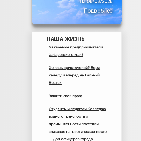
На 06/08/2026
Подробнее
НАША ЖИЗНЬ
Уважаемые предприниматели
Хабаровского края!
Хочешь приключений? Бери
камеру и вперёд на Дальний
Восток!
Защити свои права
Студенты и педагоги Колледжа
водного транспорта и
промышленности посетили
знаковое патриотическое место
— Дом офицеров города