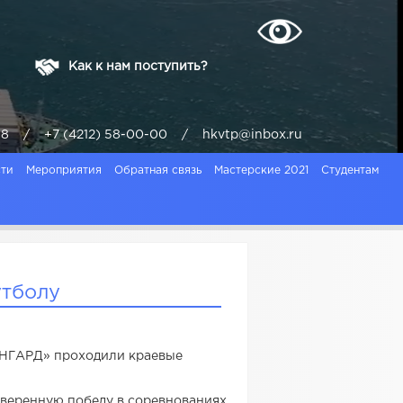
Как к нам поступить?
ая, 8 / +7 (4212) 58-00-00 / hkvtp@inbox.ru
ти
Мероприятия
Обратная связь
Мастерские 2021
Студентам
утболу
ВАНГАРД» проходили краевые
веренную победу в соревнованиях