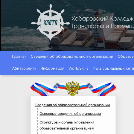
Главная
Сведения об образовательной организации
Образов
Абитуриенту
Информация
WorldSkills
Мы в социальных сет
Сведения об образовательной организации
Основные сведения об организации
Структура и органы управления
образовательной организацией