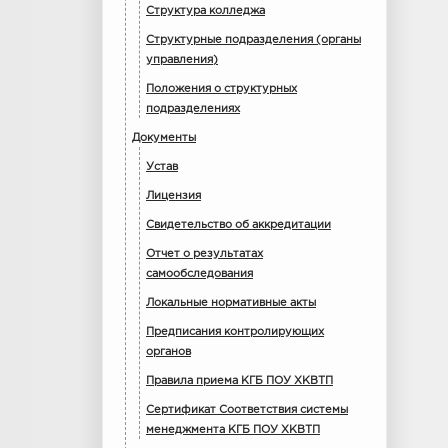
Структура колледжа
Структурные подразделения (органы
управления)
Положения о структурных
подразделениях
Документы
Устав
Лицензия
Свидетельство об аккредитации
Отчет о результатах
самообследования
Локальные нормативные акты
Предписания контролирующих
органов
Правила приема КГБ ПОУ ХКВТП
Сертификат Соответствия системы
менеджмента КГБ ПОУ ХКВТП