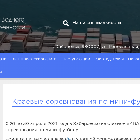
Наши специальности
г. Хабаровск, 680007, ул. Ремесленн
ание
ФП Профессионалитет
Поступающим
Работодателям
Новос
ях
Краевые соревнования по мини-ф
С 26 по 30 апреля 2021 года в Хабаровске на стадион «А
соревнования по мини-футболу
Команда нашего колледжа
в упорной борьбе одержала у