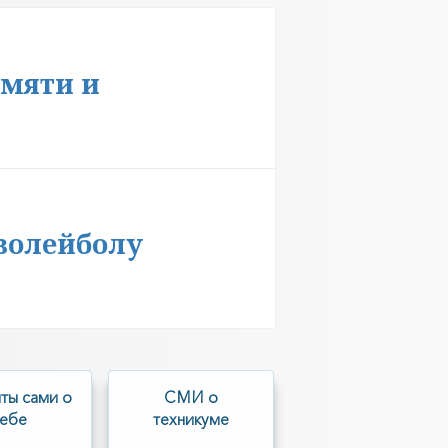
амяти и
волейболу
ты сами о
СМИ о
себе
техникуме