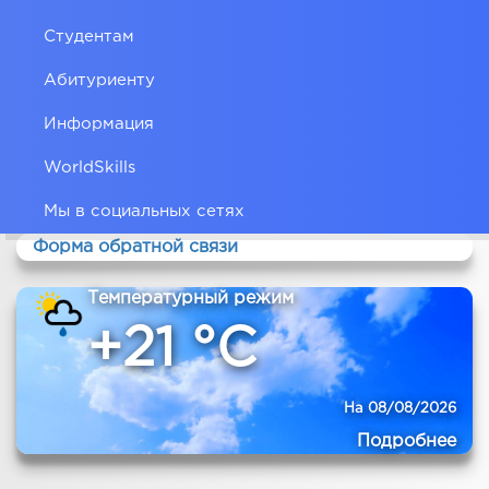
Студентам
Абитуриенту
Информация
WorldSkills
Мы в социальных сетях
Форма обратной связи
Температурный режим
+21 °C
На 08/08/2026
Подробнее