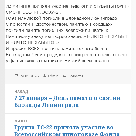
?В митинге приняли участие педагоги и студенты групп-
СМС-11, ЭВВП-11, ЭСЭУ-21.
1,093 млн.людей погибли в Блокадном Ленинграде
С почестями , достоинством, памятью в сердцах-
почтили память погибших, возложили цветы к
Памятному знаку мы твёрдо знаем: » НИКТО НЕ ЗАБЫТ
И НИЧТО НЕ ЗАБЫТО…»
И просим ВСЕХ, почтить память тех, кто был в
Блокадном Ленинграде, кто защищал и отвоёвывал его
у фашистких захватчиков. Низкий всем поклон
Опубликовано
Автор
Рубрики
29.01.2026
admin
Новости
Навигация
НАЗАД
? 27 января – День памяти о снятии
по
Предыдущая
Блокады Ленинграда
запись:
записям
ДАЛЕЕ
Группа ТС-22 приняла участие во
Следующая
Всероссийском кинопоказе Фонда
запись: