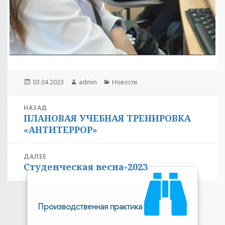
Опубликовано
Автор
Рубрики
03.04.2023
admin
Новости
Навигация
НАЗАД
ПЛАНОВАЯ УЧЕБНАЯ ТРЕНИРОВКА
по
Предыдущая
«АНТИТЕРРОР»
запись:
записям
ДАЛЕЕ
Студенческая весна-2023
Следующая
запись:
Производственная практика