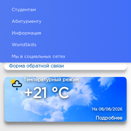
Студентам
Абитуриенту
Информация
WorldSkills
Мы в социальных сетях
Форма обратной связи
Температурный режим
+21 °C
На 08/08/2026
Подробнее