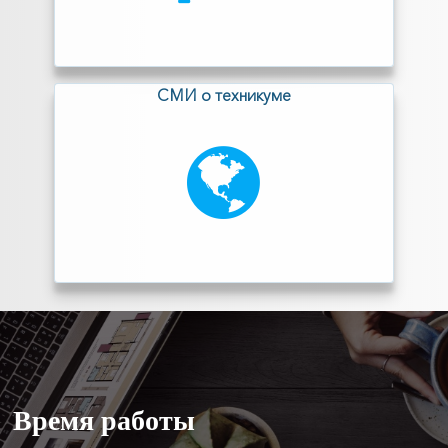
СМИ о техникуме
Время
работы