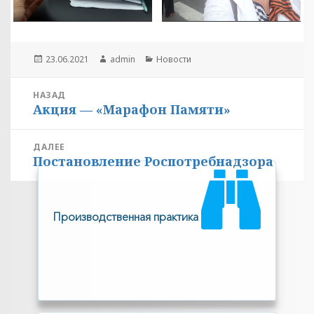
Опубликовано
Автор
Рубрики
23.06.2021
admin
Новости
Навигация
НАЗАД
Акция — «Марафон Памяти»
по
Предыдущая
запись:
записям
ДАЛЕЕ
Постановление Роспотребнадзора
Следующая
запись:
Производственная практика