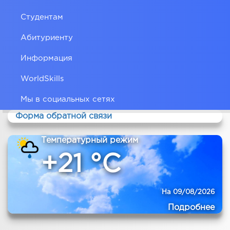
Студентам
Абитуриенту
Информация
WorldSkills
Мы в социальных сетях
Форма обратной связи
Температурный режим
+21 °C
На 09/08/2026
Подробнее