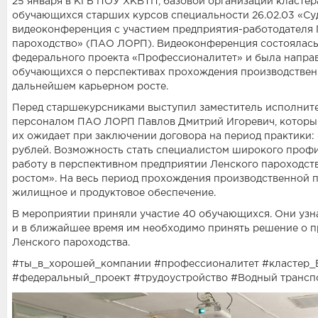
25 января в КГБ ПОУ ХКВТП, базовой организации кластер
обучающихся старших курсов специальности 26.02.03 «С
видеоконференция с участием предприятия-работодателя
пароходство» (ПАО ЛОРП). Видеоконференция состоялась 
федерального проекта «Профессионалитет» и была напра
обучающихся о перспективах прохождения производствен
дальнейшем карьерном росте.
Перед старшекурсниками выступил заместитель исполнит
персоналом ПАО ЛОРП Павлов Дмитрий Игоревич, который
их ожидает при заключении договора на период практики: 
рублей. Возможность стать специалистом широкого проф
работу в перспективном предприятии Ленского пароходст
ростом». На весь период прохождения производственной
жилищное и продуктовое обеспечение.
В мероприятии приняли участие 40 обучающихся. Они узн
и в ближайшее время им необходимо принять решение о п
Ленского пароходства.
#ты_в_хорошей_компании #профессионалитет #кластер_
#федеральный_проект #трудоустройство #Водный трансп