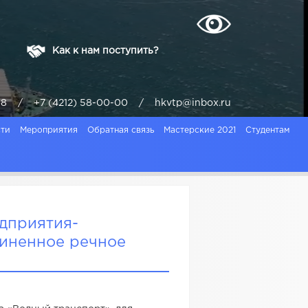
Как к нам поступить?
ая, 8 / +7 (4212) 58-00-00 / hkvtp@inbox.ru
ти
Мероприятия
Обратная связь
Мастерские 2021
Студентам
дприятия-
иненное речное