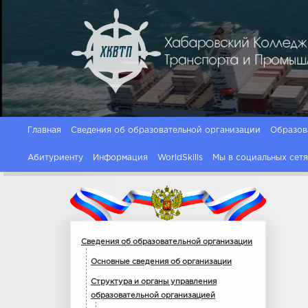
Главная
Сведения об образовательной организации
Образов
Абитуриенту
Информация
WorldSkills
Мы в социальных сет
Сведения об образовательной организации
Основные сведения об организации
Структура и органы управления
образовательной организацией