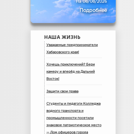
На 08/08/2026
Подробнее
НАША ЖИЗНЬ
Уважаемые предприниматели
Хабаровского края!
Хочешь приключений? Бери
камеру и вперёд на Дальний
Восток!
Защити свои права
Студенты и педагоги Колледжа
водного транспорта и
промышленности посетили
знаковое патриотическое место
— Дом офицеров города