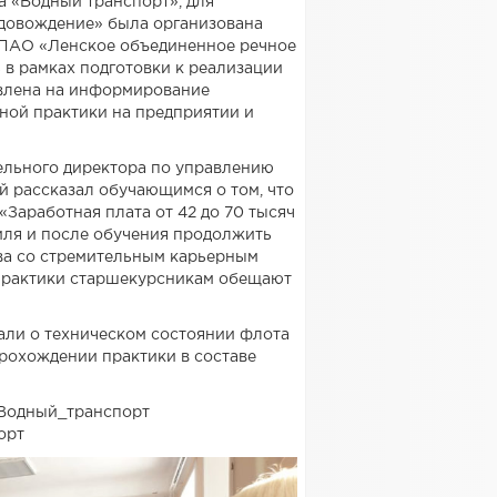
а «Водный транспорт», для
удовождение» была организована
 ПАО «Ленское объединенное речное
в рамках подготовки к реализации
влена на информирование
ной практики на предприятии и
ельного директора по управлению
 рассказал обучающимся о том, что
«Заработная плата от 42 до 70 тысяч
иля и после обучения продолжить
ва со стремительным карьерным
 практики старшекурсникам обещают
али о техническом состоянии флота
рохождении практики в составе
Водный_транспорт
орт