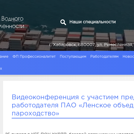
Наши специальности
г. Хабаровск, 680007, ул. Ремесленн
ание
ФП Профессионалитет
Поступающим
Работодателям
Новос
ях
Видеоконференция с участием пре
работодателя ПАО «Ленское объед
пароходство»