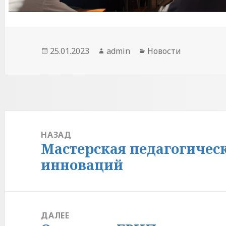
Опубликовано
Автор
Рубрики
25.01.2023
admin
Новости
Навигация
по
НАЗАД
Мастерская педагогичес
Предыдущая
записям
запись:
инноваций
ДАЛЕЕ