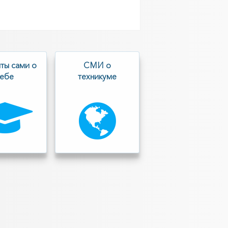
ты сами о
СМИ о
себе
техникуме