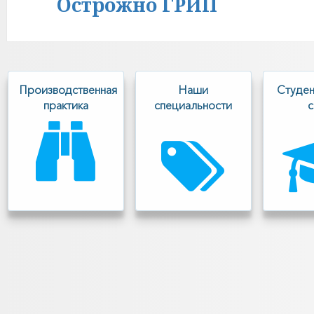
Острожно ГРИП
Следующая
запись:
Производственная
Наши
Cтуден
практика
специальности