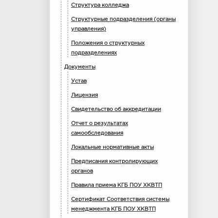
Структура колледжа
Структурные подразделения (органы
управления)
Положения о структурных
подразделениях
Документы
Устав
Лицензия
Свидетельство об аккредитации
Отчет о результатах
самообследования
Локальные нормативные акты
Предписания контролирующих
органов
Правила приема КГБ ПОУ ХКВТП
Сертификат Соответствия системы
менеджмента КГБ ПОУ ХКВТП