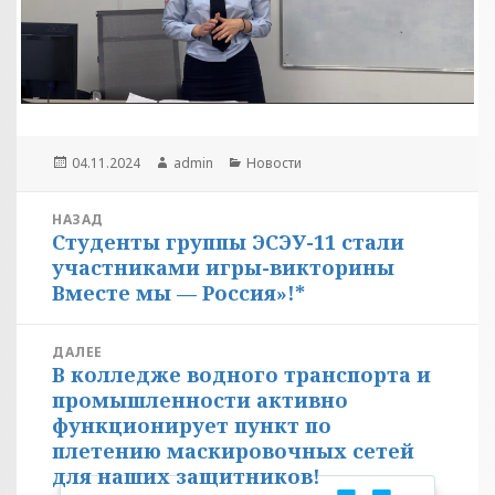
Опубликовано
Автор
Рубрики
04.11.2024
admin
Новости
Навигация
НАЗАД
Студенты группы ЭСЭУ-11 стали
по
Предыдущая
участниками игры-викторины
запись:
записям
Вместе мы — Россия»!*
ДАЛЕЕ
В колледже водного транспорта и
Следующая
промышленности активно
запись:
функционирует пункт по
плетению маскировочных сетей
для наших защитников!